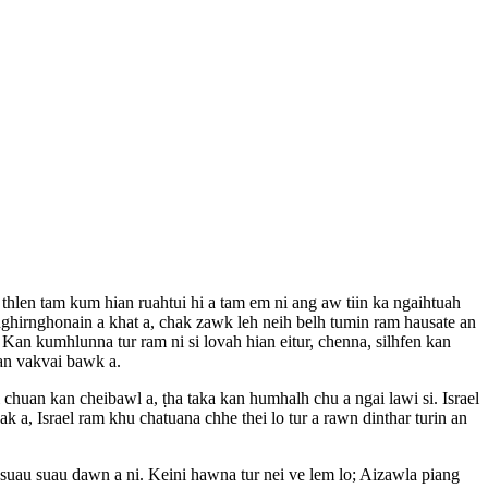
a thlen tam kum hian ruahtui hi a tam em ni ang aw tiin ka ngaihtuah
nnghirnghonain a khat a, chak zawk leh neih belh tumin ram hausate an
. Kan kumhlunna tur ram ni si lovah hian eitur, chenna, silhfen kan
 an vakvai bawk a.
chuan kan cheibawl a, ṭha taka kan humhalh chu a ngai lawi si. Israel
a, Israel ram khu chatuana chhe thei lo tur a rawn dinthar turin an
uau suau dawn a ni. Keini hawna tur nei ve lem lo; Aizawla piang