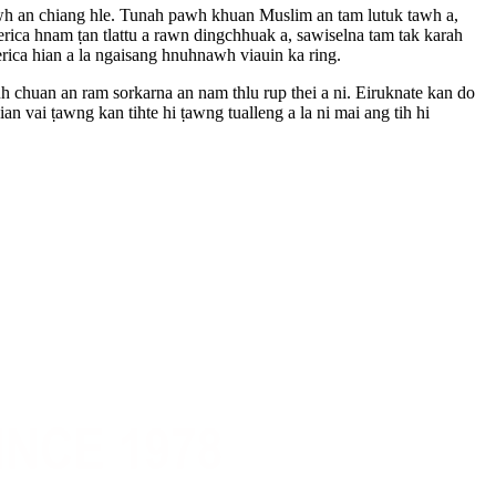
wh an chiang hle. Tunah pawh khuan Muslim an tam lutuk tawh a,
ca hnam ṭan tlattu a rawn dingchhuak a, sawiselna tam tak karah
rica hian a la ngaisang hnuhnawh viauin ka ring.
h chuan an ram sorkarna an nam thlu rup thei a ni. Eiruknate kan do
 vai ṭawng kan tihte hi ṭawng tualleng a la ni mai ang tih hi