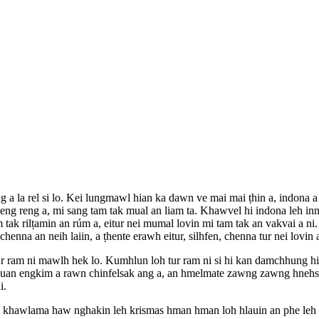
ng a la rel si lo. Kei lungmawl hian ka dawn ve mai mai ṭhin a, indona 
hleng reng a, mi sang tam tak mual an liam ta. Khawvel hi indona leh i
 tak rilṭamin an rúm a, eitur nei mumal lovin mi tam tak an vakvai a ni
chenna an neih laiin, a ṭhente erawh eitur, silhfen, chenna tur nei lovin
ur ram ni mawlh hek lo. Kumhlun loh tur ram ni si hi kan damchhung hi 
huan engkim a rawn chinfelsak ang a, an hmelmate zawng zawng hnehsak 
i.
 khawlama haw nghakin leh krismas hman hman loh hlauin an phe leh s